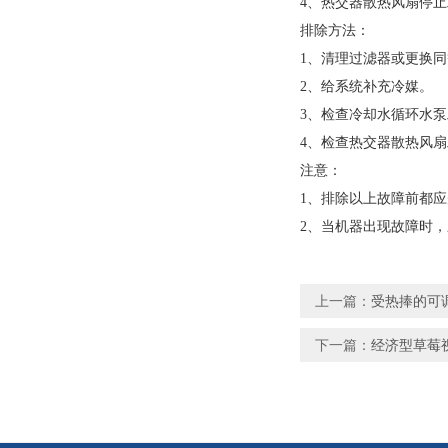
4
、热交器散热风扇停止工
排除方法：
1
、清理过滤器或更换同
2
、给系统补充冷媒。
3
、检查冷却水循环水泵工
4
、检查热交器散热风扇
注意：
1
、排除以上故障前都
2
、当机器出现故障时
上一篇：
受热捧的可
下一篇：
经济型草莓