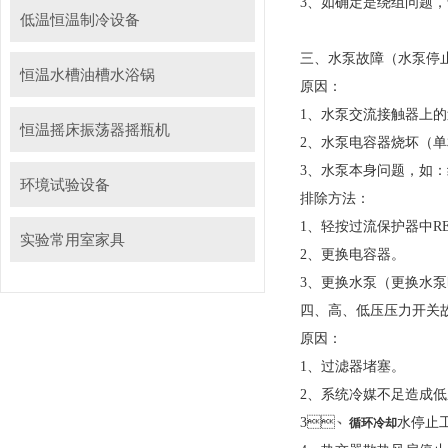
3
、如确定是绕组问题
低温恒温制冷设备
三、
水泵故障（水泵停
恒温水槽油槽水浴锅
原因：
1
、水泵交流接触器上的
恒温摇床振荡器摇瓶机
2
、水泵电容器烧坏（单相）
3
、水泵本身问题，如
环境试验设备
排除方法：
1
、轻按过流保护器中
R
实验常用室家具
2
、更换电容器。
3
、更换水泵（更换水泵
四、高、低压压
原因：
1
、过滤器堵塞。
2
、系统冷媒不足造成低
3
、
水停止工
循环冷却